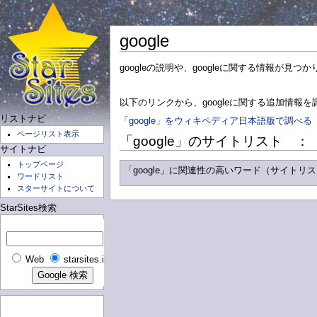
google
googleの説明や、googleに関する情報が見つ
以下のリンクから、googleに関する追加情報
リストナビ
「google」をウィキペディア日本語版で調べる (http://ja
ページリスト表示
「google」のサイトリスト ： 1
サイトナビ
トップページ
「google」に関連性の高いワード（サイトリ
ワードリスト
スターサイトについて
StarSites検索
Web
starsites.info