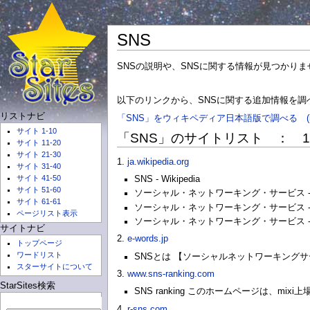
SNS
SNSの説明や、SNSに関する情報が見つかり
以下のリンクから、SNSに関する追加情報を調
リストナビ
「SNS」をウィキペディア日本語版で調べる (http://ja.
サイト 1-10
「SNS」のサイトリスト ： 1 -
サイト 11-20
サイト 21-30
1.
ja.wikipedia.org
サイト 31-40
サイト 41-50
SNS - Wikipedia
サイト 51-60
ソーシャル・ネットワーキング・サービス - Wi
サイト 61-61
ソーシャル・ネットワーキング・サービス - Wi
ページリスト表示
ソーシャル・ネットワーキング・サービス - Wi
サイトナビ
2.
e-words.jp
トップページ
ワードリスト
SNSとは 【ソーシャルネットワーキングサービス】 (S
スターサイトについて
3.
www.sns-ranking.com
StarSites検索
SNS ranking このホームページは、mix
4.
r-sns.com