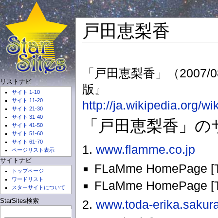
戸田恵梨香
「戸田恵梨香」（2007/08
リストナビ
版』
サイト 1-10
サイト 11-20
http://ja.wikipedia.or
サイト 21-30
サイト 31-40
「戸田恵梨香」のサ
サイト 41-50
サイト 51-60
サイト 61-70
1.
www.flamme.co.jp
ページリスト表示
サイトナビ
FLaMme HomePage [T
トップページ
ワードリスト
FLaMme HomePage [Ta
スターサイトについて
2.
www.toda-erika.sakura
StarSites検索