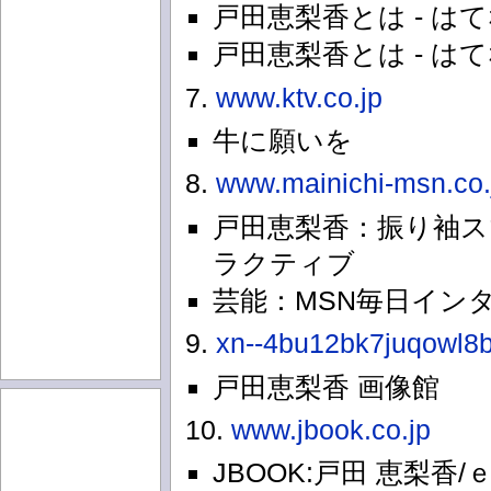
戸田恵梨香とは - は
戸田恵梨香とは - は
7.
www.ktv.co.jp
牛に願いを
8.
www.mainichi-msn.co.
戸田恵梨香：振り袖ス
ラクティブ
芸能：MSN毎日イン
9.
xn--4bu12bk7juqowl8b
戸田恵梨香 画像館
10.
www.jbook.co.jp
JBOOK:戸田 恵梨香/